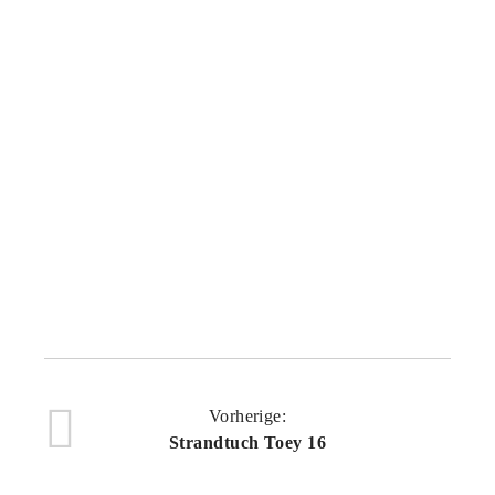
79,00
€
STRANDTUCH TOEY 15
79,00
€
Vorherige:
Strandtuch Toey 16