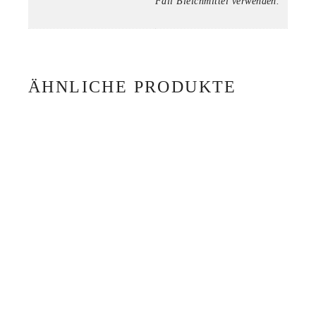
Fall Bleichmittel verwenden.
ÄHNLICHE PRODUKTE
STRANDTUCH TOEY 08
79,00
€
STRANDTUCH TOEY 07