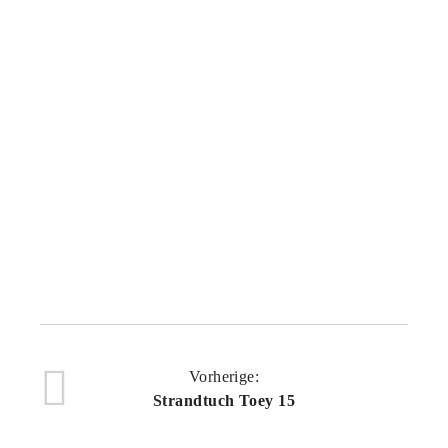
79,00
€
STRANDTUCH TOEY 26
79,00
€
Vorherige:
Strandtuch Toey 15