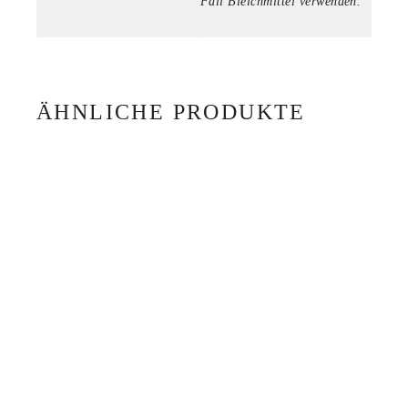
Fall Bleichmittel verwenden.
ÄHNLICHE PRODUKTE
STRANDTUCH TOEY 05
79,00
€
STRANDTUCH TOEY 06