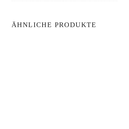
ÄHNLICHE PRODUKTE
GLÜCKSKEKS JOY JADE PORZELLAN
01
29,00
€
GLÜCKSKEKS JOY TERRA TON 10
29,00
€