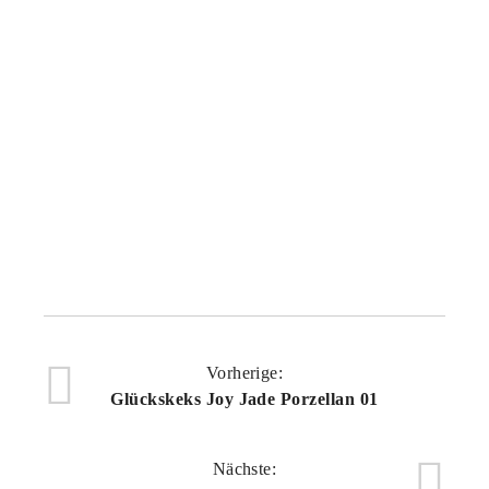
GLÜCKSKEKS JOY OCEAN TON 04
29,00
€
Vorherige:
Glückskeks Joy Jade Porzellan 01
Nächste: